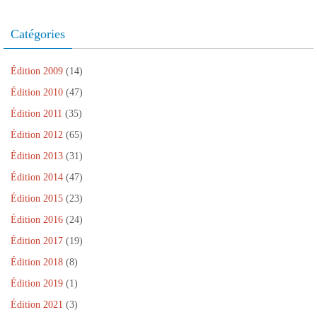
r
u
t
ê
r
e
v
r
t
e
)
e
e
r
)
Catégories
l
)
e
l
)
e
f
e
Édition 2009
(14)
n
ê
Édition 2010
(47)
t
r
Édition 2011
(35)
e
)
Édition 2012
(65)
Édition 2013
(31)
Édition 2014
(47)
Édition 2015
(23)
Édition 2016
(24)
Édition 2017
(19)
Édition 2018
(8)
Édition 2019
(1)
Édition 2021
(3)