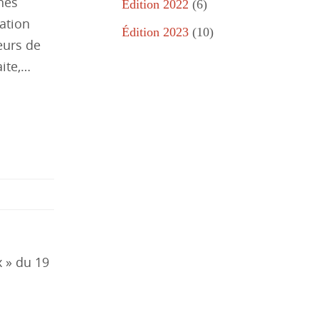
unes
Édition 2022
(6)
cation
Édition 2023
(10)
teurs de
aite,…
x » du 19