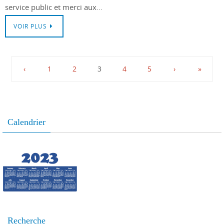
service public et merci aux…
VOIR PLUS
‹
1
2
3
4
5
›
»
Calendrier
Recherche