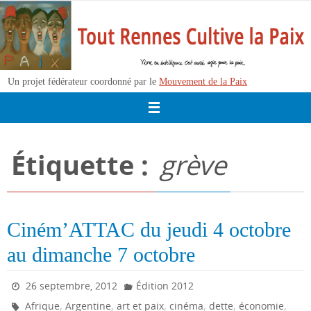
Passer
vers
le
contenu
Un projet fédérateur coordonné par le
Mouvement de la Paix
Étiquette :
grève
Ciném’ATTAC du jeudi 4 octobre
au dimanche 7 octobre
26 septembre, 2012
Édition 2012
,
,
,
,
,
,
Afrique
Argentine
art et paix
cinéma
dette
économie