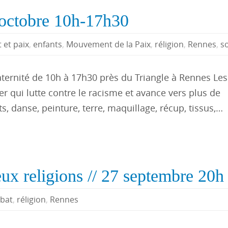
7 octobre 10h-17h30
t et paix
,
enfants
,
Mouvement de la Paix
,
réligion
,
Rennes
,
so
aternité de 10h à 17h30 près du Triangle à Rennes Les 
r qui lutte contre le racisme et avance vers plus de
ts, danse, peinture, terre, maquillage, récup, tissus,…
ux religions // 27 septembre 20h
bat
,
réligion
,
Rennes